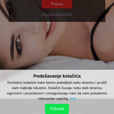
Prijava
Zaboravili ste lozinku?
Podešavanje kolačića
Koristimo kolačiće kako bismo poboljšali našu stranicu i pružili
vam najbolje iskustvo. Kolačići čuvaju našu web stranicu
sigurnom i pouzdanom i omogućavaju nam da vam pokažemo
relevantan sadržaj.
Info
faq
privatnost
kontakt
uvjeti poslovanja
korisnička podrška
Prihvati
Media Buy Services Ltd. © 2020 - 2026.