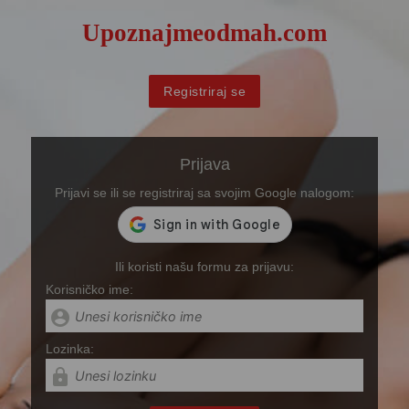
Upoznajmeodmah.com
Registriraj se
Prijava
Prijavi se ili se registriraj sa svojim Google nalogom:
Ili koristi našu formu za prijavu:
Korisničko ime:
account_circle
Lozinka:
lock